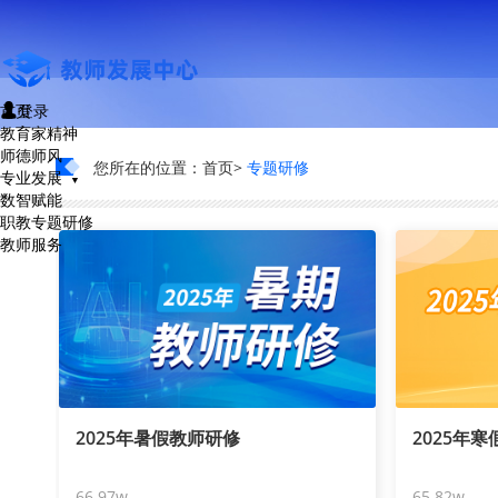
首页
登录

教育家精神
师德师风
您所在的位置：
首页
专题研修
专业发展
▼
数智赋能
职教专题研修
教师服务
2025年暑假教师研修
2025年
66.97w
65.82w